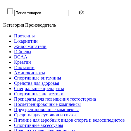
(0)
Категория
Производитель
Протеины
L-карнитин
Жиросжигатели
Гейнеры
BCAA
Креатин
Глютамин
Аминокислоты
Спортивные витамины
Средства для здоровья
Специальные препараты
Спортивные энергетики
Препараты для повышения тестостерона
Послетренировочные комплексы
Предтренировочные комплексы
Средства для суставов и связок
Питание для аэробных видов спорта и велосипедистов
Спортивные аксессуары
Препараты для улучшения сна