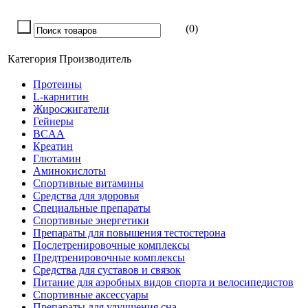
(0)
Категория
Производитель
Протеины
L-карнитин
Жиросжигатели
Гейнеры
BCAA
Креатин
Глютамин
Аминокислоты
Спортивные витамины
Средства для здоровья
Специальные препараты
Спортивные энергетики
Препараты для повышения тестостерона
Послетренировочные комплексы
Предтренировочные комплексы
Средства для суставов и связок
Питание для аэробных видов спорта и велосипедистов
Спортивные аксессуары
Препараты для улучшения сна