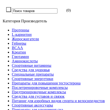
(0)
Категория
Производитель
Протеины
L-карнитин
Жиросжигатели
Гейнеры
BCAA
Креатин
Глютамин
Аминокислоты
Спортивные витамины
Средства для здоровья
Специальные препараты
Спортивные энергетики
Препараты для повышения тестостерона
Послетренировочные комплексы
Предтренировочные комплексы
Средства для суставов и связок
Питание для аэробных видов спорта и велосипедистов
Спортивные аксессуары
Препараты для улучшения сна