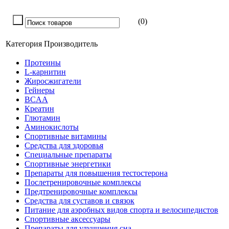
(0)
Категория
Производитель
Протеины
L-карнитин
Жиросжигатели
Гейнеры
BCAA
Креатин
Глютамин
Аминокислоты
Спортивные витамины
Средства для здоровья
Специальные препараты
Спортивные энергетики
Препараты для повышения тестостерона
Послетренировочные комплексы
Предтренировочные комплексы
Средства для суставов и связок
Питание для аэробных видов спорта и велосипедистов
Спортивные аксессуары
Препараты для улучшения сна