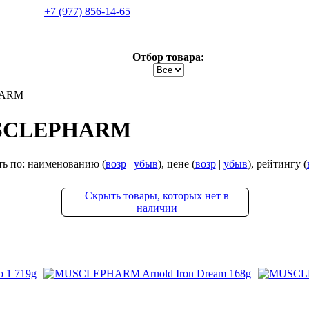
+7 (977) 856-14-65
Отбор товара:
HARM
USCLEPHARM
ь по: наименованию (
возр
|
убыв
), цене (
возр
|
убыв
), рейтингу (
Скрыть
товары, которых
нет
в
наличии