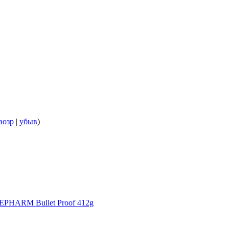
возр
|
убыв
)