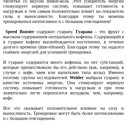
таблетки со вкусом лимон-кола. Этот ускоритель энергии
стимулирует нервную систему, повышает готовность к
нагрузкам и тем самым положительно влияет на показатели
силы и выносливости. Благодаря этому ты можешь
тренироваться интенсивнее и с большим отягощением!
Speed Booster
содержит гуарану.
Гуарана
– это фрукт с
высоким содержанием натурального кофеина. Содержащийся
в гуаране кофеин высвобождается постепенно, в течение
долгого времени (time-released). Благодаря этому ты надолго
снабжен энергией для успешной тренировки.
В гуаране содержится много кофеина, но нет субстанций,
которые препятствовали бы его действию (как, например, в
случае с кофе, чаем или напитками типа колы). Именно
поэтому группа исследователей
Weider
выбрала гуарану в
качестве источника энергии. Она стимулирует нервную
систему, повышает готовность к нагрузкам и при этом
значительно легче переносится желудком, чем, например,
кофе.
Все это оказывает положительное влияние на силу и
выносливость. Тренировки могут быть более интенсивными
и с большим отягощением.