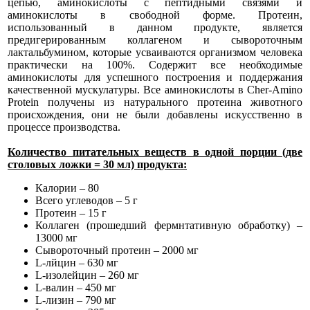
цепью, аминокислоты с пептидными связями и
аминокислоты в свободной форме. Протеин,
использованный в данном продукте, является
предигерированным коллагеном и сывороточным
лактальбумином, которые усваиваются организмом человека
практически на 100%. Содержит все необходимые
аминокислоты для успешного построения и поддержания
качественной мускулатуры. Все аминокислоты в Cher-Amino
Protein получены из натурального протеина животного
происхождения, они не были добавлены искусственно в
процессе производства.
Количество питательных веществ в одной порции (две
столовых ложки = 30 мл) продукта:
Калории – 80
Всего углеводов – 5 г
Протеин – 15 г
Коллаген (прошедший фермнтативную обработку) –
13000 мг
Сывороточный протеин – 2000 мг
L-лйцин – 630 мг
L-изолейцин – 260 мг
L-валин – 450 мг
L-лизин – 790 мг