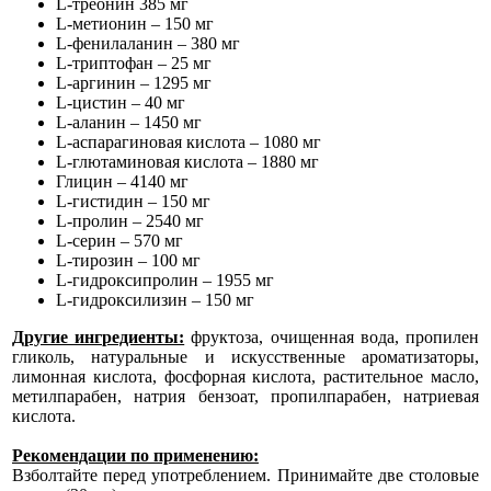
L-треонин 385 мг
L-метионин – 150 мг
L-фенилаланин – 380 мг
L-триптофан – 25 мг
L-аргинин – 1295 мг
L-цистин – 40 мг
L-аланин – 1450 мг
L-аспарагиновая кислота – 1080 мг
L-глютаминовая кислота – 1880 мг
Глицин – 4140 мг
L-гистидин – 150 мг
L-пролин – 2540 мг
L-серин – 570 мг
L-тирозин – 100 мг
L-гидроксипролин – 1955 мг
L-гидроксилизин – 150 мг
Другие ингредиенты:
фруктоза, очищенная вода, пропилен
гликоль, натуральные и искусственные ароматизаторы,
лимонная кислота, фосфорная кислота, растительное масло,
метилпарабен, натрия бензоат, пропилпарабен, натриевая
кислота.
Рекомендации по применению:
Взболтайте перед употреблением. Принимайте две столовые