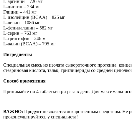
L-аргинин – 726 мг
L-цистин – 234 мг
Глицин – 441 мг
L-изолейцин (BCAA) – 825 мг
L-лизин – 1086 мг
L-фенилаланин – 582 мг
L-серин – 763 мг
L-триптофан – 246 мг
L-валин (BCAA) – 795 мг
Ингредиенты
Специальная смесь из изолята сывороточного протеина, конце
стеариновая кислота, тальк, триглицериды со средней цепочк
Способ применения
Принимайте по 4 таблетки три раза в день. Для максимальног
ВАЖНО:
Продукт не является лекарственным средством. Не р
проконсультируйтесь у специалиста!