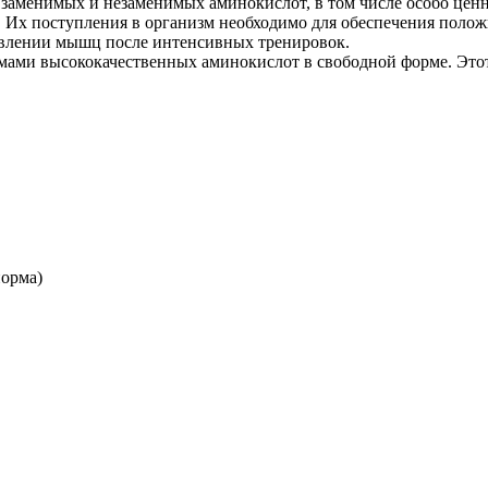
 заменимых и незаменимых аминокислот, в том числе особо цен
Их поступления в организм необходимо для обеспечения положи
овлении мышц после интенсивных тренировок.
мами высококачественных аминокислот в свободной форме. Этот
норма)