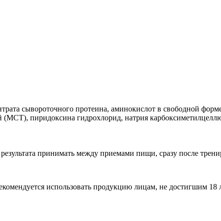
нтрата сывороточного протеина, аминокислот в свободной форм
ой (MCT), пиридоксина гидрохлорид, натрия карбоксиметилцеллюл
о результата принимать между приемами пищи, сразу после трени
екомендуется использовать продукцию лицам, не достигшим 18 л