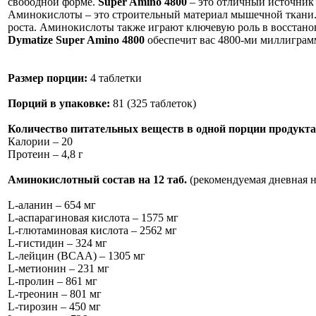
свободной форме.
Super Amino 4800
– это отличный источник
Аминокислоты – это строительный материал мышечной ткани. 
роста. Аминокислоты также играют ключевую роль в восстан
Dymatize Super Amino 4800
обеспечит вас 4800-ми миллиграм
Размер порции:
4 таблетки
Порций в упаковке:
81 (325 таблеток)
Количество питательных веществ в одной порции продукта
Калории – 20
Протеин – 4,8 г
Аминокислотный состав на 12 таб.
(рекомендуемая дневная 
L-аланин – 654 мг
L-аспарагиновая кислота – 1575 мг
L-глютаминовая кислота – 2562 мг
L-гистидин – 324 мг
L-лейцин (BCAA) – 1305 мг
L-метионин – 231 мг
L-пролин – 861 мг
L-треонин – 801 мг
L-тирозин – 450 мг