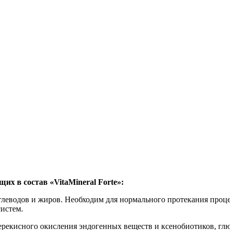
х в состав «VitaMineral Forte»:
глеводов и жиров. Необходим для нормального протекания проце
истем.
перекисного окисления эндогенных веществ и ксенобиотиков, гл