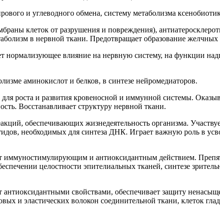
ирового и углеводного обмена, систему метаболизма ксенобиоти
браны клеток от разрушения и повреждения), антиатеросклероти
аболизм в нервной ткани. Предотвращает образование желчных 
ает нормализующее влияние на нервную систему, на функции на
олизме аминокислот и белков, в синтезе нейромедиаторов.
для роста и развития кровеносной и иммунной системы. Оказыв
сть. Восстанавливает структуру нервной ткани.
еакций, обеспечивающих жизнедеятельность организма. Участвуе
идов, необходимых для синтеза ДНК. Играет важную роль в усво
т иммуностимулирующим и антиоксидантным действием. Препятс
еспечении целостности эпителиальных тканей, синтезе зритель
т антиоксидантными свойствами, обеспечивает защиту ненасыщ
вых и эластических волокон соединительной ткани, клеток глад