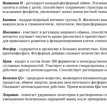
Витамин D
- регулирует кальций-фосфорный обмен. Усиливае
скелета и зубов у детей, способствует сохранению структуры
всасывание фосфатов, увеличивает захват ионов костной ткан
Биотин
- водорастворимый витамин группы В. Жизненно важен
важную роль в глюконеогенезе, липогенезе, биотрансформаци
Инозитол
- участвует в регуляции жирового обмена, способс
инозитол улучшает текучесть крови (реологию) и препятствует
для правильного развития и функционирования клеток спинно
Фосфор
- содержится в организме в больших количествах. Нап
креатинфосфата. Фосфорные добавки снижают количество мол
Цинк
- входит в состав более 300 ферментов и непосредственно
суставных поверхностей. Участвует в синтезе гонадотропина
действие других антиоксидантов. Способствует регенерации н
Коэнзим Q
- природное вещество, являющееся витаминоподо
10
процессов, обмене энергии, реакции окислительного фосфорил
Оказывает антиоксидантное действие. Прием коэнзима
Q
пом
10
Лецитин
- помогает удерживать холестерин в растворенном со
уменьшению болезненных ощущений мышц после тренировок