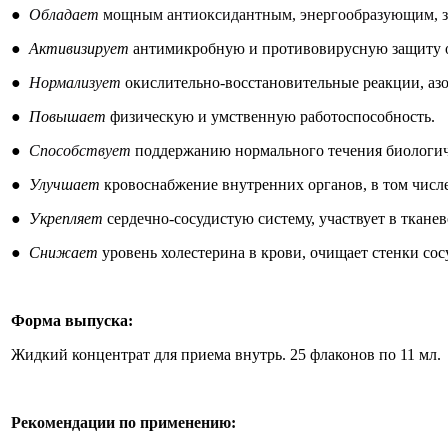
●
Обладает
мощным антиоксидантным, энергообразующим, з
●
Активизирует
антимикробную и противовирусную защиту 
●
Нормализует
окислительно-восстановительные реакции, аз
●
Повышает
физическую и умственную работоспособность.
●
Способствует
поддержанию нормального течения биологич
●
Улучшает
кровоснабжение внутренних органов, в том числе 
●
Укрепляет
сердечно-сосудистую систему, участвует в ткан
●
Снижает
уровень холестерина в крови, очищает стенки сос
Форма выпуска:
Жидкий концентрат для приема внутрь. 25 флаконов по 11 мл.
Рекомендации по применению: