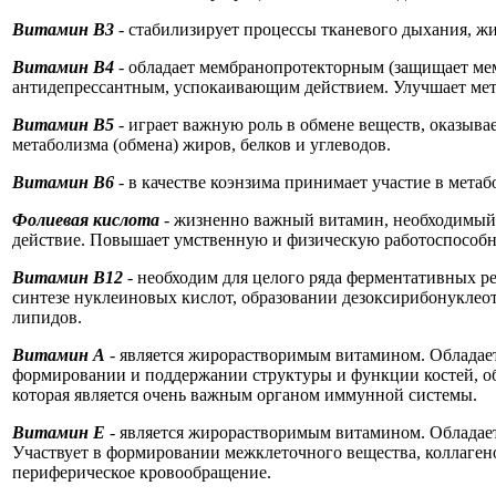
Витамин В3
- стабилизирует процессы тканевого дыхания, ж
Витамин В4
- обладает мембранопротекторным (защищает мем
антидепрессантным, успокаивающим действием. Улучшает мет
Витамин B5
- играет важную роль в обмене веществ, оказыв
метаболизма (обмена) жиров, белков и углеводов.
Витамин B6
- в качестве коэнзима принимает участие в метаб
Фолиевая кислота
- жизненно важный витамин, необходимый 
действие. Повышает умственную и физическую работоспособно
Витамин B12
- необходим для целого ряда ферментативных р
синтезе нуклеиновых кислот, образовании дезоксирибонуклеот
липидов.
Витамин А
- является жирорастворимым витамином. Обладае
формировании и поддержании структуры и функции костей, об
которая является очень важным органом иммунной системы.
Витамин Е
- является жирорастворимым витамином. Обладае
Участвует в формировании межклеточного вещества, коллагено
периферическое кровообращение.