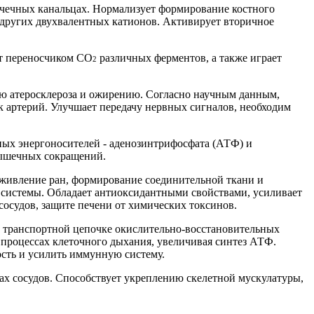
очечных канальцах. Нормализует формирование костного
и других двухвалентных катионов. Активирует вторичное
ит переносчиком СО
различных ферментов, а также играет
2
тию атеросклероза и ожирению. Согласно научным данным,
ок артерий. Улучшает передачу нервных сигналов, необходим
жных энергоносителей - аденозинтрифосфата (АТФ) и
мышечных сокращений.
 заживление ран, формирование соединительной ткани и
 системы. Обладает антиоксидантными свойствами, усиливает
сосудов, защите печени от химических токсинов.
в транспортной цепочке окислительно-восстановительных
 процессах клеточного дыхания, увеличивая синтез АТФ.
ость и усилить иммунную систему.
нках сосудов. Способствует укреплению скелетной мускулатуры,