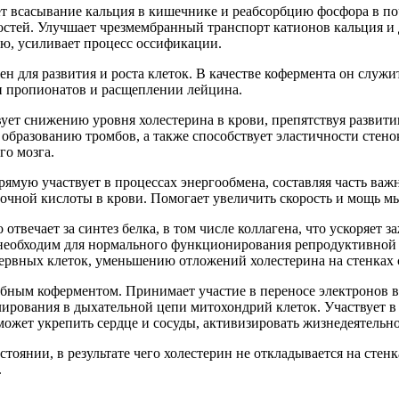
т всасывание кальция в кишечнике и реабсорбцию фосфора в п
 костей. Улучшает чрезмембранный транспорт катионов кальция 
ью, усиливает процесс оссификации.
 для развития и роста клеток. В качестве кофермента он служ
и пропионатов и расщеплении лейцина.
твует снижению уровня холестерина в крови, препятствуя разви
 образованию тромбов, а также способствует эластичности стен
го мозга.
рямую участвует в процессах энергообмена, составляя часть ва
очной кислоты в крови. Помогает увеличить скорость и мощь 
 отвечает за синтез белка, в том числе коллагена, что ускоряет
, необходим для нормального функционирования репродуктивной
ервных клеток, уменьшению отложений холестерина на стенках 
бным коферментом. Принимает участие в переносе электронов 
ирования в дыхательной цепи митохондрий клеток. Участвует в
ожет укрепить сердце и сосуды, активизировать жизнедеятельн
стоянии, в результате чего холестерин не откладывается на сте
.