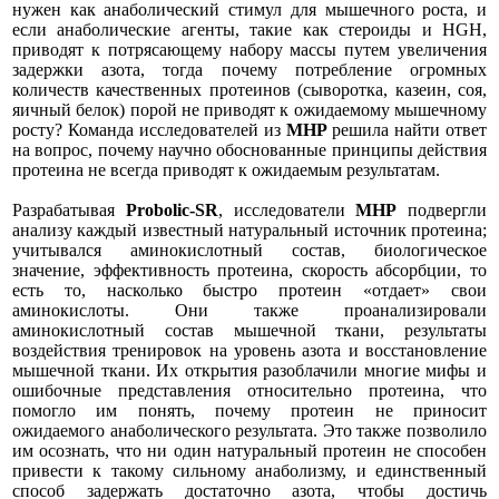
нужен как анаболический стимул для мышечного роста, и
если анаболические агенты, такие как стероиды и HGH,
приводят к потрясающему набору массы путем увеличения
задержки азота, тогда почему потребление огромных
количеств качественных протеинов (сыворотка, казеин, соя,
яичный белок) порой не приводят к ожидаемому мышечному
росту? Команда исследователей из
MHP
решила найти ответ
на вопрос, почему научно обоснованные принципы действия
протеина не всегда приводят к ожидаемым результатам.
Разрабатывая
Probolic-SR
, исследователи
MHP
подвергли
анализу каждый известный натуральный источник протеина;
учитывался аминокислотный состав, биологическое
значение, эффективность протеина, скорость абсорбции, то
есть то, насколько быстро протеин «отдает» свои
аминокислоты. Они также проанализировали
аминокислотный состав мышечной ткани, результаты
воздействия тренировок на уровень азота и восстановление
мышечной ткани. Их открытия разоблачили многие мифы и
ошибочные представления относительно протеина, что
помогло им понять, почему протеин не приносит
ожидаемого анаболического результата. Это также позволило
им осознать, что ни один натуральный протеин не способен
привести к такому сильному анаболизму, и единственный
способ задержать достаточно азота, чтобы достичь