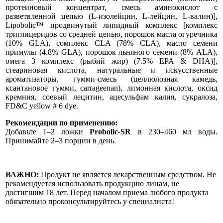
протеиновый концентрат, смесь аминокислот с
разветвленной цепью (L-изолейцин, L-лейцин, L-валин)],
Lipobolic™ продвинутый липидный комплекс [комплекс
триглицеридов со средней цепью, порошок масла огуречника
(10% GLA), сомплекс CLA (78% CLA), масло семени
примулы (4.8% GLA), порошок льняного семени (8% ALA),
омега 3 комплекс (рыбий жир) (7.5% EPA & DHA)],
стеариновая кислота, натуральные и искусственные
ароматизаторы, гумми-смесь (целлюлозная камедь,
ксантановое гумми, carrageenan), лимонная кислота, оксид
кремния, соевый лецитин, ацесульфам калия, сукралоза,
FD&C yellow # 6 dye.
Рекомендации по применению:
Добавьте 1–2 ложки
Probolic-SR
в 230–460 мл воды.
Принимайте 2–3 порции в день.
ВАЖНО:
Продукт не является лекарственным средством. Не
рекомендуется использовать продукцию лицам, не
достигшим 18 лет. Перед началом приема любого продукта
обязательно проконсультируйтесь у специалиста!