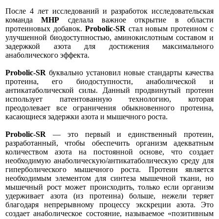
После 4 лет исследований и разработок исследовательская
команда
MHP
сделала важное открытие в области
протеиновых добавок.
Probolic-SR
стал новым протеином с
улучшенной биодоступностью, аминокислотным составом и
задержкой азота для достижения максимального
анаболического эффекта.
Probolic-SR
буквально установил новые стандарты качества
протеина, его биодоступности, анаболической и
антикатаболической силы. Данный продвинутый протеин
использует патентованную технологию, которая
преодолевает все ограничения обыкновенного протеина,
касающиеся задержки азота и мышечного роста.
Probolic-SR
— это первый и единственный протеин,
разработанный, чтобы обеспечить организм адекватным
количеством азота на постоянной основе, что создает
необходимую анаболическую/антикатаболическую среду для
гиперболического мышечного роста. Протеин является
необходимым элементом для синтеза мышечной ткани, но
мышечный рост может происходить, только если организм
удерживает азота (из протеина) больше, нежели теряет
благодаря непрерывному процессу экскреции азота. Это
создает анаболическое состояние, называемое «позитивным