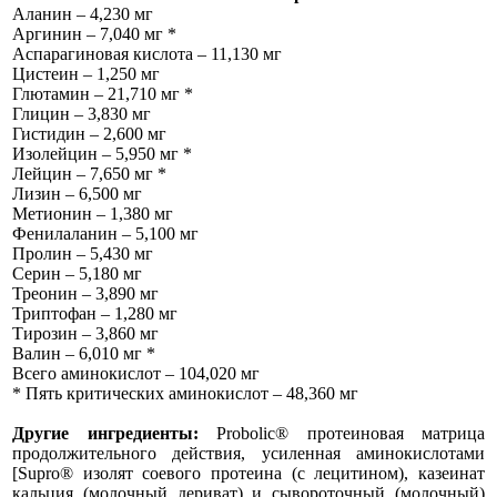
Аланин – 4,230 мг
Аргинин – 7,040 мг *
Аспарагиновая кислота – 11,130 мг
Цистеин – 1,250 мг
Глютамин – 21,710 мг *
Глицин – 3,830 мг
Гистидин – 2,600 мг
Изолейцин – 5,950 мг *
Лейцин – 7,650 мг *
Лизин – 6,500 мг
Метионин – 1,380 мг
Фенилаланин – 5,100 мг
Пролин – 5,430 мг
Серин – 5,180 мг
Треонин – 3,890 мг
Триптофан – 1,280 мг
Тирозин – 3,860 мг
Валин – 6,010 мг *
Всего аминокислот – 104,020 мг
* Пять критических аминокислот – 48,360 мг
Другие ингредиенты:
Probolic® протеиновая матрица
продолжительного действия, усиленная аминокислотами
[Supro® изолят соевого протеина (с лецитином), казеинат
кальция (молочный дериват) и сывороточный (молочный)