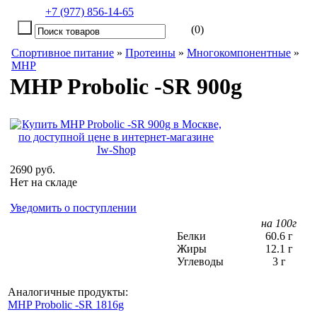
+7 (977) 856-14-65
(0)
Спортивное питание
»
Протеины
»
Многокомпонентные
»
MHP
MHP Probolic -SR 900g
2690 руб.
Нет на складе
Уведомить о поступлении
на 100г
Белки
60.6 г
Жиры
12.1 г
Углеводы
3 г
Аналогичные продукты:
MHP Probolic -SR 1816g