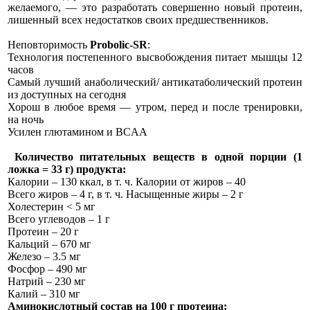
желаемого, — это разработать совершенно новый протеин,
лишенный всех недостатков своих предшественников.
Неповторимость
Probolic-SR
:
Технология постепенного высвобождения питает мышцы 12
часов
Самый лучший анаболический/ антикатаболический протеин
из доступных на сегодня
Хорош в любое время — утром, перед и после тренировки,
на ночь
Усилен глютамином и BCAA
Количество питательных веществ в одной порции (1
ложка = 3
3 г) продукта:
Калории – 130 ккал, в т. ч. Калории от жиров – 40
Всего жиров – 4 г, в т. ч. Насыщенные жиры – 2 г
Холестерин < 5 мг
Всего углеводов – 1 г
Протеин – 20 г
Кальций – 670 мг
Железо – 3.5 мг
Фосфор – 490 мг
Натрий – 230 мг
Калий – 310 мг
Аминокислотный состав на 100 г протеина: