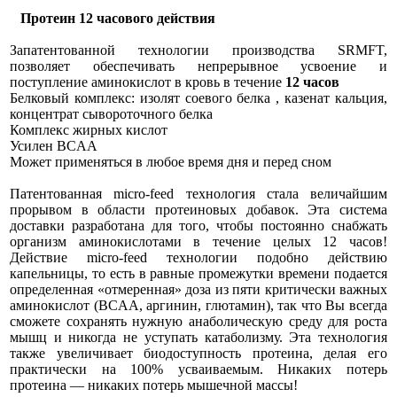
Протеин 12 часового действия
Запатентованной технологии производства SRMFT,
позволяет обеспечивать непрерывное усвоение и
поступление аминокислот в кровь в течение
12 часов
Белковый комплекс: изолят соевого белка , казенат кальция,
концентрат сывороточного белка
Комплекс жирных кислот
Усилен BCAA
Может применяться в любое время дня и перед сном
Патентованная micro-feed технология стала величайшим
прорывом в области протеиновых добавок. Эта система
доставки разработана для того, чтобы постоянно снабжать
организм аминокислотами в течение целых 12 часов!
Действие micro-feed технологии подобно действию
капельницы, то есть в равные промежутки времени подается
определенная «отмеренная» доза из пяти критически важных
аминокислот (BCAA, аргинин, глютамин), так что Вы всегда
сможете сохранять нужную анаболическую среду для роста
мышц и никогда не уступать катаболизму. Эта технология
также увеличивает биодоступность протеина, делая его
практически на 100% усваиваемым. Никаких потерь
протеина — никаких потерь мышечной массы!