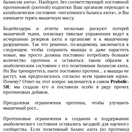
балансом азота». Наоборот, без соответствующей постоянной
протеиновой (азотной) подпитки Ваш организм переходит в
катаболическое состояние «негативного баланса азота», и Вы
начинаете терять мышечную массу.
Бодибилдеры и атлеты несколько рискуют потерей
мышечной ткани, поскольку тяжелые упражнения ведут к
исчерпанию резервов азота в организме и к мышечному
разрушению. Так что решение, по-видимому, заключается в
следующем: чтобы сохранить мышцы и даже нарастить
новые, мы просто должны постоянно потреблять большое
количество протеина и оставаться таким образом в
анаболическим состоянии с его позитивным балансом азота.
Но Вы тренируетесь, пьете постоянно протеин... а мышцы не
растут, как предполагалось согласно всем правилам науки.
Почему? Ответ на этот вопрос заключается в самом
Probolic-
SR
: мы создали его и поставили особо в ряду прочих
протеиновых добавок.
Преодолевая ограничения протеина, чтобы улучшить
мышечный рост...
Протеиновые ограничения в создании и поддержании
анаболического состояния оставались загадкой для научного
сообщества. Если позитивный баланс азота (из протеина)