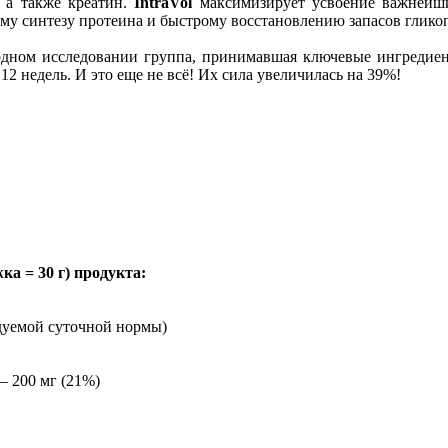
 а также креатин.
IntraVol
максимизирует усвоение важнейши
му синтезу протеина и быстрому восстановлению запасов гликог
 одном исследовании группа, принимавшая ключевые ингреди
12 недель. И это еще не всё! Их сила увеличилась на 39%!
а = 30 г) проду
кта:
дуемой суточной нормы)
– 200 мг (21%)