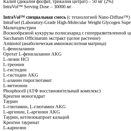
Калий (дикалия фосфат, трикалия цитрат) – 50 мг (2%)
IntraVol™ Serving Dose – 30000 мг
IntraVol™ специальная смесь
(с технологией Nano-Diffuse™) 
IntraFuel (Laboratory-Grade High-Molecular Weight Glycogen Sup
Мальтодекстрин
Воскообразной кукурузы полисахарид с гиперразветвленной 
Saccharum Officinarum экстракт (целое растение)
Aminotol (анаболическая аминокислотная матрица)
L-фенилаланин
Оротат L-фенилаланин AKG
L-лизин HCl
L-треонин
L-гистидин
L-гистидин AKG
L-аланин пироглютамат
L-метионин
Phosphocell (АТФ восстановительный комплекс)
Креатин моногидрат
Таурин
L-глютамин, L-глютамин AKG
L-аргинин, L-аргинин AKG
Таурин, кетоизокапроат кальций
Креатин тауринат
L-карнозин