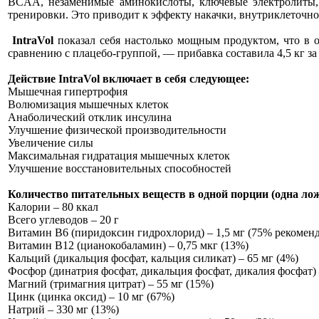
BCAA, незаменимые аминокислоты, ключевые электролиты,
тренировки. Это приводит к эффекту накачки, внутриклеточно
IntraVo
l
показал себя настолько мощным продуктом, что в
сравнению с плацебо-группой, — прибавка составила 4,5 кг за 
Действие IntraVol включает в себя следующее:
Мышечная гипертрофия
Волюмизация мышечных клеток
Анаболический отклик инсулина
Улучшение физической производительности
Увеличение силы
Максимальная гидратация мышечных клеток
Улучшение восстановительных способностей
Количество питательных веществ в одной порции (одна ложк
Калории – 80 ккал
Всего углеводов – 20 г
Витамин В6 (пиридоксин гидрохлорид) – 1,5 мг (75% рекомен
Витамин В12 (цианокобаламин) – 0,75 мкг (13%)
Кальций (дикальция фосфат, кальция силикат) – 65 мг (4%)
Фосфор (динатрия фосфат, дикальция фосфат, дикалия фосфат) 
Магний (тримагния цитрат) – 55 мг (15%)
Цинк (цинка оксид) – 10 мг (67%)
Натрий – 330 мг (13%)