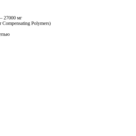
– 27000 мг
er Compensating Polymers)
цепью