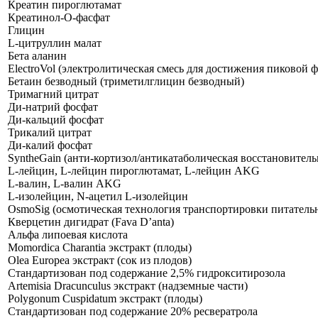
Креатин пироглютамат
Креатинол-О-фасфат
Глицин
L-цитруллин малат
Бета аланин
ElectroVol (электролитическая смесь для достижения пиковой 
Бетаин безводный (триметилглицин безводный)
Тримагний цитрат
Ди-натрий фосфат
Ди-кальций фосфат
Трикалий цитрат
Ди-калий фосфат
SyntheGain (анти-кортизол/антикатаболическая восстановитель
L-лейцин, L-лейцин пироглютамат, L-лейцин AKG
L-валин, L-валин AKG
L-изолейцин, N-ацетил L-изолейцин
OsmoSig (осмотическая технология транспортировки питател
Кверцетин дигидрат (Fava D’anta)
Альфа липоевая кислота
Momordica Charantia экстракт (плоды)
Olea Europea экстракт (сок из плодов)
Стандартизован под содержание 2,5% гидрокситирозола
Artemisia Dracunculus экстракт (надземные части)
Polygonum Cuspidatum экстракт (плоды)
Стандартизован под содержание 20% ресвератрола