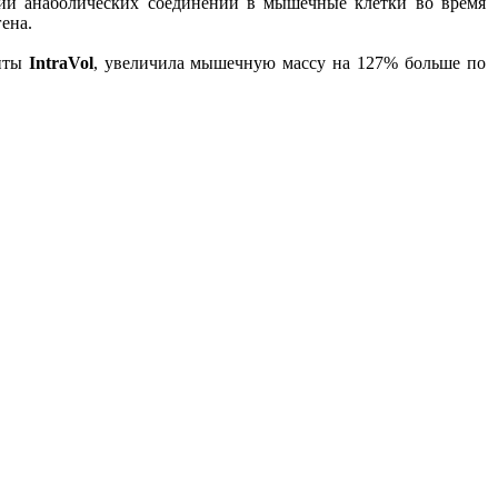
й анаболических соединений в мышечные клетки во время
ена.
енты
IntraVol
, увеличила мышечную массу на 127% больше по