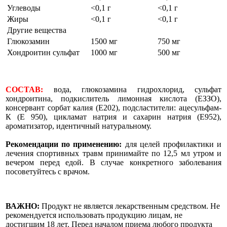
Углеводы
<0,1 г
<0,1 г
Жиры
<0,1 г
<0,1 г
Другие вещества
Глюкозамин
1500 мг
750 мг
Хондроитин сульфат
1000 мг
500 мг
СОСТАВ:
вода, глюкозамина гидрохлорид, сульфат
хондроитина, подкислитель лимонная кислота (ЕЗЗО),
консервант сорбат калия (Е202), подсластители: ацесульфам-
К (Е 950), цикламат натрия и сахарин натрия (Е952),
ароматизатор, идентичный натуральному.
Рекомендации по применению:
для целей профилактики и
лечения спортивных травм принимайте по 12,5 мл утром и
вечером перед едой. В случае конкретного заболевания
посоветуйтесь с врачом.
ВАЖНО:
Продукт не является лекарственным средством. Не
рекомендуется использовать продукцию лицам, не
достигшим 18 лет. Перед началом приема любого продукта