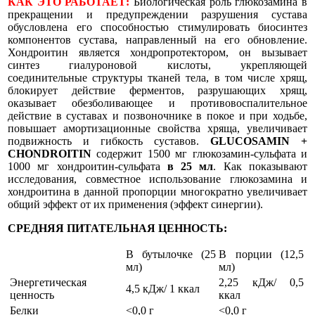
КАК ЭТО РАБОТАЕТ:
Биологическая роль глюкозамина в
прекращении и предупреждении разрушения сустава
обусловлена его способностью стимулировать биосинтез
компонентов сустава, направленный на его обновление.
Хондроитин является хондропротектором, он вызывает
синтез гиалуроновой кислоты, укрепляющей
соединительные структуры тканей тела, в том числе хрящ,
блокирует действие ферментов, разрушающих хрящ,
оказывает обезболивающее и противовоспалительное
действие в суставах и позвоночнике в покое и при ходьбе,
повышает амортизационные свойства хряща, увеличивает
подвижность и гибкость суставов.
GLUCOSAMIN +
CHONDROITIN
содержит 1500 мг глюкозамин-сульфата и
1000 мг хондроитин-сульфата
в 25 мл
. Как показывают
исследования, совместное использование глюкозамина и
хондроитина в данной пропорции многократно увеличивает
общий эффект от их применения (эффект синергии).
СРЕДНЯЯ ПИТАТЕЛЬНАЯ ЦЕННОСТЬ:
В бутылочке (25
В порции (12,5
мл)
мл)
Энергетическая
2,25 кДж/ 0,5
4,5 кДж/ 1 ккал
ценность
ккал
Белки
<0,0 г
<0,0 г