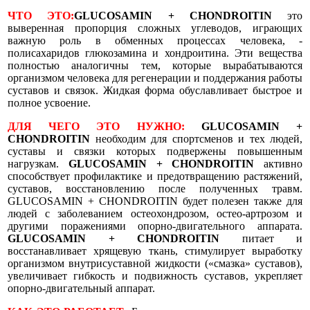
ЧТО ЭТО:
GLUCOSAMIN + CHONDROITIN
это
выверенная пропорция сложных углеводов, играющих
важную роль в обменных процессах человека, -
полисахаридов глюкозамина и хондроитина. Эти вещества
полностью аналогичны тем, которые вырабатываются
организмом человека для регенерации и поддержания работы
суставов и связок. Жидкая форма обуславливает быстрое и
полное усвоение.
ДЛЯ ЧЕГО ЭТО НУЖНО:
GLUCOSAMIN +
CHONDROITIN
необходим для спортсменов и тех людей,
суставы и связки которых подвержены повышенным
нагрузкам.
GLUCOSAMIN + CHONDROITIN
активно
способствует профилактике и предотвращению растяжений,
суставов, восстановлению после полученных травм.
GLUCOSAMIN + CHONDROITIN будет полезен также для
людей с заболеванием остеохондрозом, остео-артрозом и
другими поражениями опорно-двигательного аппарата.
GLUCOSAMIN + CHONDROITIN
питает и
восстанавливает хрящевую ткань, стимулирует выработку
организмом внутрисуставной жидкости («смазка» суставов),
увеличивает гибкость и подвижность суставов, укрепляет
опорно-двигательный аппарат.