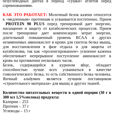
безуглеводных диетах в период «сушки» атлетов перед
соревнованиями.
КАК ЭТО РАБОТАЕТ:
Молочный белок казеин относится
к «медленным» протеинам и усваивается постепенно. Прием
PROTEIN 90 PLUS
перед тренировкой дает энергию,
насыщение и защиту от катаболических процессов. Прием
после тренировки дает компенсацию затрат энергии,
длительный повышенный уровень ВСАА и других
незаменимых аминокислот в крови для синтеза белка мышц,
для восстановления в фазе отдыха и для защиты от
катаболизма, так как «пролонгированное» усвоение казеина
обеспечивает непрерывное поступление аминокислот в
кровь на протяжении нескольких часов.
Белок, содержащийся в курином яйце, обладает
способностью лучше всех усваиваться в качестве
гомологического белка, то есть собственного белка человека.
Яичный альбумин является лучшим поставщиком
«строительного материала» для мышц и других тканей.
Количество питательны
х веществ в одной порции (30 г в
300 мл 1,5%молока) продукта:
Калории – 253
Протеин – 37 г
Углеводы – 15 г