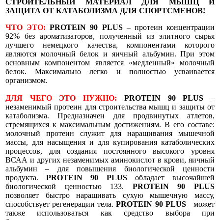
СТРОИТЕЛЬНЫЙ МАТЕРИАЛ ДЛЯ МЫШЦ И
ЗАЩИТА ОТ КАТАБОЛИЗМА ДЛЯ СПОРТСМЕНОВ!
ЧТО ЭТО:
PROTEIN 90 PLUS
– протеин концентрации
92% без ароматизаторов, полученный из элитного сырья
лучшего немецкого качества, компонентами которого
являются молочный белок и яичный альбумин. При этом
основным компонентом является «медленный» молочный
белок. Максимально легко и полностью усваивается
организмом.
ДЛЯ ЧЕГО ЭТО НУЖНО:
PROTEIN 90 PLUS
–
незаменимый протеин для строительства мышц и защиты от
катаболизма. Предназначен для продвинутых атлетов,
стремящихся к максимальным достижениям. В его составе:
молочный протеин служит для наращивания мышечной
массы, для насыщения и для купирования катаболических
процессов, для создания постоянного высокого уровня
ВСАА и других незаменимых аминокислот в крови, яичный
альбумин – для повышения биологической ценности
продукта.
PROTEIN 90
PLUS
обладает высочайшей
биологической ценностью 133.
PROTEIN 90 PLUS
позволяет быстро наращивать сухую мышечную массу,
способствует регенерации тела.
PROTEIN 90 PLUS
может
также использоваться как средство выбора при