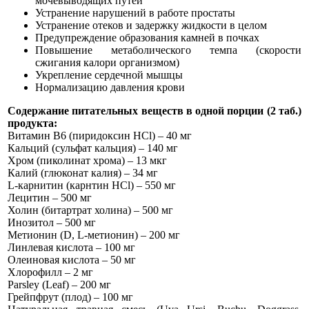
мочевыводящих путей
Устранение нарушений в работе простаты
Устранение отеков и задержку жидкости в целом
Предупреждение образования камней в почках
Повышение метаболического темпа (скорости
сжигания калори организмом)
Укрепление сердечной мышцы
Нормализацию давления крови
Содержание питательных веществ в одной порции (2 таб.)
продукта:
Витамин В6 (пиридоксин HCl) – 40 мг
Кальций (сульфат кальция) – 140 мг
Хром (пиколинат хрома) – 13 мкг
Калий (глюконат калия) – 34 мг
L-карнитин (карнтин HCl) – 550 мг
Лецитин – 500 мг
Холин (битартрат холина) – 500 мг
Инозитол – 500 мг
Метионин (D, L-метионин) – 200 мг
Линлевая кислота – 100 мг
Олеиновая кислота – 50 мг
Хлорофилл – 2 мг
Parsley (Leaf) – 200 мг
Грейпфрут (плод) – 100 мг