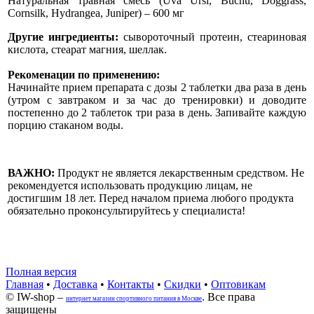
Натуральная травная смесь (Uva Ursi, Buchu, Doggrass,
Cornsilk, Hydrangea, Juniper) – 600 мг
Другие ингредиенты:
сывороточный протеин, стеариновая
кислота, стеарат магния, шеллак.
Рекоменации по применению:
Начинайте прием препарата с дозы 2 таблетки два раза в день
(утром с завтраком и за час до тренировки) и доводите
постепенно до 2 таблеток три раза в день. Запивайте каждую
порцию стаканом воды.
ВАЖНО:
Продукт не является лекарственным средством. Не
рекомендуется использовать продукцию лицам, не
достигшим 18 лет. Перед началом приема любого продукта
обязательно проконсультируйтесь у специалиста!
Полная версия
Главная
•
Доставка
•
Контакты
•
Скидки
•
Оптовикам
© IW-shop –
. Все права
интернет магазин спортивного питания в Москве
защищены