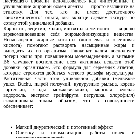
настоящего времени использовалось как липотропные и
улучшающие жировой обмен агенты — просто взгляните на
этикетку. Для тех, кто не имеет достаточного
"биохимического" опыта, мы вкратце сделаем экскурс по
сотаву этой уникальной добавки.
Карнитин, лецитин, холин, инозитол и метионин — хорошо
зарекомендовавшие себя жиромобилизующие вещества.
Ненасыщенне жирные кислоты (линолевая и олеиновая
кислота) помогают растворять насыщенные жиры и
выводить их из организма. Глюконат калия восполняет
потери калия при повышенном мочевыделении, а витамин
В6 улучшает восполнение всех активных веществ этой
добавки организмом. Это формула для серьезных атлетов,
которые стремятся добиться четкого рельефа мускулатуры.
Растительная часть этой уникальной добавки (медвежье
ушко, Buchu, пырей ползучий, кукурузные рыльца, корень
гортензии, ягоды можжевельника, морская зеленая
водоросль, экстракт грейпфрута, петрушка, хлорофилл)
скомпонована таким образом, что в совокупности
обеспечивает:
Мягкий диуретический и потогенный эффект
Очистку и нормализацию работы почек и