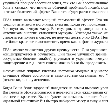
улучшают процесс восстановления, так что Вы восстанавлива
боль в связках, что является обычной проблемой людей, по
антикатаболический эффект. Ваше тело будет расти и вместе с
EFAs также вызывают мощный термогенный эффект. Это знач
предпочтительного источника энергии. Когда это происходит,
большую мышечную массу. В ситуации, когда люди испытыва
источником энергии становятся мускулы. Углеводы также ис
становитесь полнее и слабее, не получая достаточно EFAs. Н
все более красивое телосложение, прямо как на фото в журнал
EFAs имеют множество других преимуществ. Они улучшают фу
концентрируетесь и обучаетесь. Они также улучшают зрение
сосудистые болезни, диабет), улучшают и укрепляют иммун
пищеварение и т. д... этот список можно было бы продолжить.
Незаменимые жирные кислоты настолько мощные и универсал
улучшают общее состояние и самочувствие организма, его "
физически, так и умственно.
Когда Ваша "сила здоровья" находится на самом высоком уро
Вы сможете сфокусироваться и перенести свой ежедневный стре
сильнее и красивее. Вы не будете испытывать ноющие боли 
идеальной генетикой: Вы быстро набираете массу и силу и лег