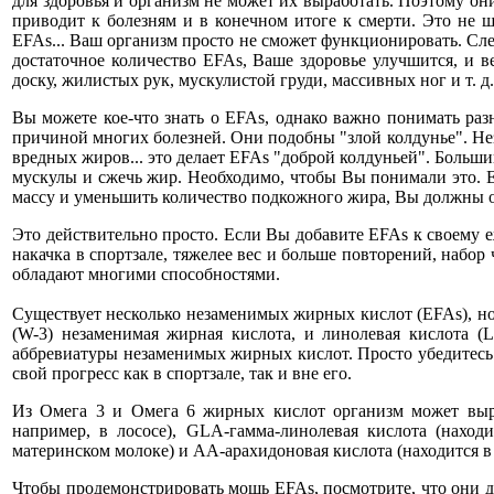
для здоровья и организм не может их выработать. Поэтому о
приводит к болезням и в конечном итоге к смерти. Это не 
EFAs... Ваш организм просто не сможет функционировать. Сл
достаточное количество EFAs, Ваше здоровье улучшится, и в
доску, жилистых рук, мускулистой груди, массивных ног и т. д.
Вы можете кое-что знать о EFAs, однако важно понимать ра
причиной многих болезней. Они подобны "злой колдунье". Не
вредных жиров... это делает EFAs "доброй колдуньей". Больш
мускулы и сжечь жир. Необходимо, чтобы Вы понимали это. 
массу и уменьшить количество подкожного жира, Вы должны оп
Это действительно просто. Если Вы добавите EFAs к своему е
накачка в спортзале, тяжелее вес и больше повторений, наб
обладают многими способностями.
Существует несколько незаменимых жирных кислот (EFAs), но
(W-3) незаменимая жирная кислота, и линолевая кислота (
аббревиатуры незаменимых жирных кислот. Просто убедитесь в
свой прогресс как в спортзале, так и вне его.
Из Омега 3 и Омега 6 жирных кислот организм может выраб
например, в лососе), GLA-гамма-линолевая кислота (наход
материнском молоке) и AA-арахидоновая кислота (находится в
Чтобы продемонстрировать мощь EFAs, посмотрите, что они д