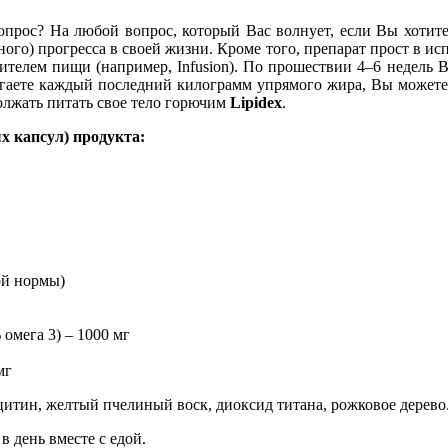
опрос? На любой вопрос, который Вас волнует, если Вы хотите 
ого) прогресса в своей жизни. Кроме того, препарат прост в и
ителем пищи (например, Infusion). По прошествии 4–6 недель Вы
жигаете каждый последний килограмм упрямого жира, Вы можете
лжать питать свое тело горючим
Lipidex
.
х капсул) продукта:
ой нормы)
омега 3) – 1000 мг
мг
цитин, желтый пчелиный воск, диоксид титана, рожковое дерево
 день вместе с едой.