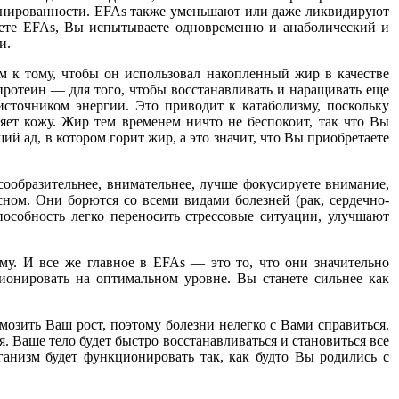
тренированности. EFAs также уменьшают или даже ликвидируют
зуете EFAs, Вы испытываете одновременно и анаболический и
и.
 к тому, чтобы он использовал накопленный жир в качестве
 протеин — для того, чтобы восстанавливать и наращивать еще
сточником энергии. Это приводит к катаболизму, поскольку
яет кожу. Жир тем временем ничто не беспокоит, так что Вы
 ад, в котором горит жир, а это значит, что Вы приобретаете
ообразительнее, внимательнее, лучше фокусируете внимание,
ном. Они борются со всеми видами болезней (рак, сердечно-
особность легко переносить стрессовые ситуации, улучшают
у. И все же главное в EFAs — это то, что они значительно
ционировать на оптимальном уровне. Вы станете сильнее как
озить Ваш рост, поэтому болезни нелегко с Вами справиться.
. Ваше тело будет быстро восстанавливаться и становиться все
ганизм будет функционировать так, как будто Вы родились с