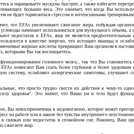
етесь и наращиваете мускулы быстрее, а также избегаете пере
днимающих большие веса. Это означает, что когда Вы исполь
 тем не будет тормозиться стрессом и интенсивными тренировкам
ит, что EFAs увеличивают сжигание жира, побуждая организм
 углеводы начинают использоваться для мускульного объема, а
ют недостаток в EFAs, жир не является предпочтительным и
пользуются в качестве энергии, что истощает мышцы и ослабл
езаменимые жирные кислоты превращают Ваш организм в настоящий
ах, которыми Вы так восхищаетесь.
нкционирование головного мозга... так что Вы становитесь с
. EFAs помогают Вам спать более глубоким и более здоровым с
ную систему, ослабляют аллергические симптомы, улучшают сп
ьные, что просто трудно свести их действие к чему-то одном
силу здоровья". Это значит, что Ваши ум и тело будут функ
вне, Вы невосприимчивы к недомоганию, которое может приторм
сс на работе или в школе без чувства внутреннего опустошения
в связках или недостаток в спокойном сне. Наконец, Ваш ор
ко сжигаете жир.