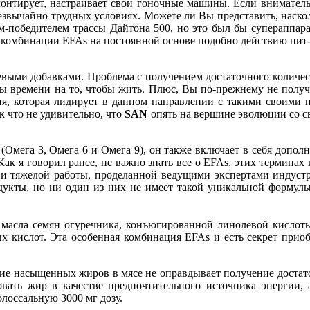
онтирует, настраивает свои гоночные машины. Если внимательн
звычайно трудных условиях. Можете ли Вы представить, наско
м-победителем трассы Дайтона 500, но это был бы супераппара
 комбинации EFAs на постоянной основе подобно действию пит-с
евыми добавками. Проблема с получением достаточного количес
ь бы времени на то, чтобы жить. Плюс, Вы по-прежнему не пол
, которая лидирует в данном направлении с такими своими п
к что не удивительно, что
SAN
опять на вершине эволюции со 
(Омега 3, Омега 6 и Омега 9), он также включает в себя доп
ак я говорил ранее, не важно знать все о EFAs, этих терминах и
 и тяжелой работы, проделанной ведущими экспертами индуст
укты, но ни один из них не имеет такой уникальной формул
 масла семян огуречника, конъюгированной линолевой кислот
 кислот. Эта особенная комбинация EFAs и есть секрет приобр
ние насыщенных жиров в мясе не оправдывает получение достато
ать жир в качестве предпочтительного источника энергии, а
лоссальную 3000 мг дозу.