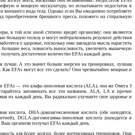
Вы хотите знать, насколько они незаменимы? Недостаток EFAs
льефную и мощную мускулатуру, но испытываете недостаток в
и внешнего вида тела. Однако если Вы ежедневно потребляете
 над приобретением брюшного пресса, похожего на стиральную
ры, в той или иной степени вредят организму; они являются
ю большую пользу и могут нейтрализовать результат действия
ботятся о здоровье, поскольку ими завладела мысль нарастить
ь большие веса, повысить выносливость, увеличить мышечную
 получать достаточное количество EFAs каждый день.
я лучше. А это значит больше энергии на тренировках, лучшая
. Как EFAs могут все это сделать? Они чрезвычайно мощные и
и EFAs — это альфа-линолевая кислота (ALA), она же Омега 3
старайтесь запоминать все эти названия, ALA, LA и прочие
имая их каждый день, Вы радикально улучшите свое здоровье и
я кислота, DHA-докозагексаеновая кислота (обе находятся,
летней), DGLA-дигомогамма-линолевая кислота (находится в
бы Ваш организм получал EFAs каждый день.
ивость для более долгих, более интенсивных тренировок. Они