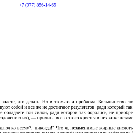
+7 (977) 856-14-65
 знаете, что делать. Но в этом-то и проблема. Большинство лю
ют собой и все же не достигают результатов, ради который так
не обладаете той силой, ради которой так боролись, не приобр
одолению их), — причина всего этого кроется в нехватке неза
люч ко всему?.. никогда!" Что ж, незаменимые жирные кислот