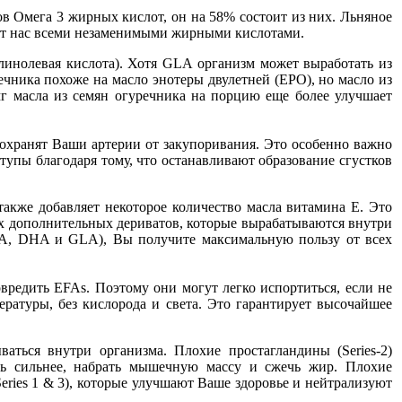
в Омега 3 жирных кислот, он на 58% состоит из них. Льняное
т нас всеми незаменимыми жирными кислотами.
линолевая кислота). Хотя GLA организм может выработать из
ечника похоже на масло энотеры двулетней (EPO), но масло из
г масла из семян огуречника на порцию еще более улучшает
сохранят Ваши артерии от закупоривания. Это особенно важно
упы благодаря тому, что останавливают образование сгустков
акже добавляет некоторое количество масла витамина Е. Это
сех дополнительных дериватов, которые вырабатываются внутри
PA, DHA и GLA), Вы получите максимальную пользу от всех
вредить EFAs. Поэтому они могут легко испортиться, если не
ратуры, без кислорода и света. Это гарантирует высочайшее
ться внутри организма. Плохие простагландины (Series-2)
ь сильнее, набрать мышечную массу и сжечь жир. Плохие
ries 1 & 3), которые улучшают Ваше здоровье и нейтрализуют