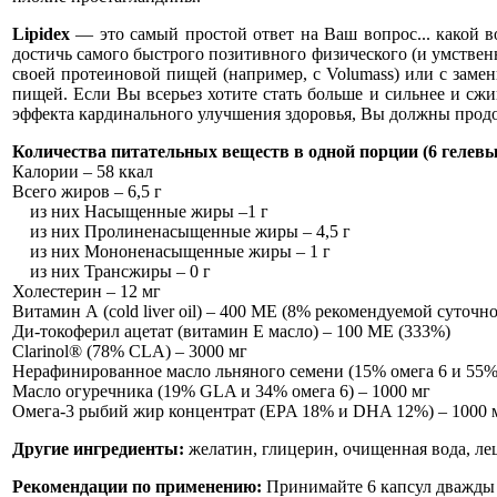
Lipidex
— это самый простой ответ на Ваш вопрос... какой в
достичь самого быстрого позитивного физического (и умственн
своей протеиновой пищей (например, с Volumass) или с замен
пищей. Если Вы всерьез хотите стать больше и сильнее и с
эффекта кардинального улучшения здоровья, Вы должны продо
Количества питательных веществ в одной порции (6 гелевы
Калории – 58 ккал
Всего жиров – 6,5 г
из них Насыщенные жиры –1 г
из них Пролиненасыщенные жиры – 4,5 г
из них Мононенасыщенные жиры – 1 г
из них Трансжиры – 0 г
Холестерин – 12 мг
Витамин А (cold liver oil) – 400 МЕ (8% рекомендуемой суточн
Ди-токоферил ацетат (витамин E масло) – 100 МЕ (333%)
Clarinol® (78% CLA) – 3000 мг
Нерафинированное масло льняного семени (15% омега 6 и 55% 
Масло огуречника (19% GLA и 34% омега 6) – 1000 мг
Омега-3 рыбий жир концентрат (EPA 18% и DHA 12%) – 1000 
Другие ингредиенты:
желатин, глицерин, очищенная вода, ле
Рекомендации по применению:
Принимайте 6 капсул дважды в