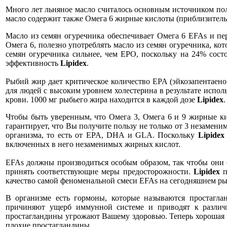
Много лет льняное масло считалось основным источником пол
масло содержит также Омега 6 жирные кислоты (приблизительн
Масло из семян огуречника обеспечивает Омега 6 EFAs и пе
Омега 6, полезно употреблять масло из семян огуречника, ко
семян огуречника сильнее, чем EPO, поскольку на 24% сос
эффективность
Lipidex
.
Рыбий жир дает критическое количество EPA (эйкозапентаено
для людей с высоким уровнем холестерина в результате испо
крови. 1000 мг рыбьего жира находится в каждой дозе
Lipidex
.
Чтобы быть уверенным, что Омега 3, Омега 6 и 9 жирные к
гарантирует, что Вы получите пользу не только от 3 незамен
организма, то есть от EPA, DHA и GLA. Поскольку
Lipidex
включенных в него незаменимых жирных кислот.
EFAs должны производиться особым образом, так чтобы они с
принять соответствующие меры предосторожности.
Lipidex
п
качество самой феноменальной смеси EFAs на сегодняшнем ры
В организме есть гормоны, которые называются простагла
причиняют ущерб иммунной системе и приводят к различ
простагландины угрожают Вашему здоровью. Теперь хорошая 
плохие простагландины.