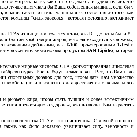
о посмотреть на то, как они это делают, не удивительно, что
лько лучше выступала бы Ваша собственная машина, если бы у
т, в зависимости от типа машины и ее состояния до того, как
топ команды "силы здоровья", которая постоянно настраивает
тва EFAs из пищи заключается в том, что Вы должны были бы
учали бы той комбинации жиров, которая находится в сложных,
отрясающими добавками, как T-100, про-стероидным 1-Test и
своим восхитительным новым продуктом
SAN
Lipidex
, который
олнительные жирные кислоты: CLA (конъюгированная линолевая
 аббревиатурах. Вас не будут экзаменовать. Все, что Вам надо
рии спортивных добавок для того, чтобы дать Вам множество
ы и комбинации ингредиентов для достижения максимального
ы и рыбьего жира, чтобы стать лучшим и более эффективным
етения превосходного здоровья, что позволит Вам нарастить
чного количества CLA из этого источника. С другой стороны,
 также, как было доказано, увеличивает силу, венозность и