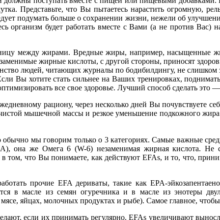
ни должны поступать вместе с пищей или пищевыми добавками. 
шутка. Представьте, что Вы пытаетесь нарастить огромную, ре
едует подумать больше о сохранении жизни, нежели об улучшени
есь организм будет работать вместе с Вами (а не против Вас)
зницу между жирами. Вредные жиры, например, насыщенные жи
заменимые жирные кислоты, с другой стороны, приносят здоровь
инство людей, читающих журналы по бодибилдингу, не слишком за
Если Вы хотите стать сильнее на Ваших тренировках, поднимат
тимизировать все свое здоровье. Лучший способ сделать это —
жедневному рациону, через несколько дней Вы почувствуете себ
ор чистой мышечной массы и резкое уменьшение подкожного жира
 обычно мы говорим только о 3 категориях. Самые важные сред
LA), она же Омега 6 (W-6) незаменимая жирная кислота. Не 
 том, что Вы понимаете, как действуют EFAs, и то, что, прин
отать прочие EFA дериваты, такие как EPA-эйкозапентаенова
ится в масле из семян огуречника и в масле из энотеры дву
 мясе, яйцах, молочных продуктах и рыбе). Самое главное, что
елают, если их принимать регулярно. EFAs увеличивают выносл