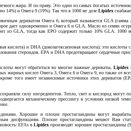
езного жира. И по праву. Это один из самых богатых источнико
о 14%) и Омега 9 (19%). Так что в 1000 мг дозе
Lipidex
снабжае
рвичным дериватом Омега 6, который называется GLA (гамма 
торое дает одновременно и Омега 6 и GLA. Масло из семян огур
тоит из GLA, тогда как EPO содержит только 10% GLA. 1000 м
вая кислота) и DHA (докозагексаеновая кислота); эти кислоты 
льзования стероидов. EPA и DHA предотвращают сердечные прист
ислоты могут обратиться во многие важные дериваты,
Lipidex
т
имых жирных кислот Омега 3, Омега 6 и Омега 9, но также от в
кроме того имеет независимые источники этих дериватов (E
охраняли силу ингредиентов. Тепло, свет и кислород могут по
одвергается механическому прессингу в условиях низкой темпе
нке.
ндинами. Хорошие и плохие простагландины могут вырабатыва
ным дисфункциям. Плохие простагландины мешют Вам стат
новость: EFAs в
Lipidex
производят хорошие простагландины (Se