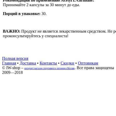
Рекомендации по применению Acetyl L-carnitine:
Принимайте 2 капсулы за 30 минут до еды.
Порций в упаковке:
30.
ВАЖНО:
Продукт не является лекарственным средством. Не р
проконсультируйтесь у специалиста!
Полная версия
Главная
•
Доставка
•
Контакты
•
Скидки
•
Оптовикам
© IW-shop –
. Все права защищены
интернет магазин спортивного питания в Москве
2009—2018