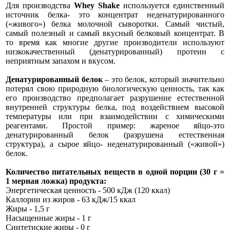
Для производства
Whey Shake
используется единственный
источник белка- это концентрат неденатурированного
(«живого») белка молочной сыворотки. Самый чистый,
самый полезный и самый вкусный белковый концентрат. В
то время как многие другие производители используют
низкокачественный (денатурированный) протеин с
неприятным запахом и вкусом.
Денатурированный белок
– это белок, который значительно
потерял свою природную биологическую ценность, так как
его производство предполагает разрушение естественной
внутренней структуры белка, под воздействием высокой
температуры или при взаимодействии с химическими
реагентами. Простой пример: жареное яйцо-это
денатурированный белок (разрушена естественная
структура), а сырое яйцо- неденатурированный («живой»)
белок.
Количество питательных веществ в одной порции (30 г =
1 мерная ложка) продукта:
Энергетическая ценность - 500 кДж (120 ккал)
Каллории из жиров - 63 кДж/15 ккал
Жиры - 1,5 г
Насыщенные жиры - 1 г
Синтетиские жиры - 0 г