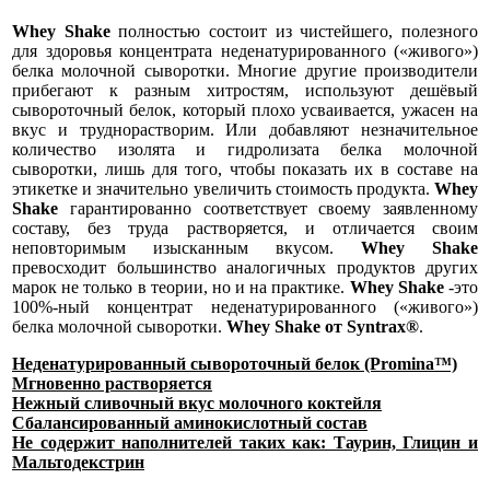
Whey Shake
полностью состоит из чистейшего, полезного
для здоровья концентрата неденатурированного («живого»)
белка молочной сыворотки. Многие другие производители
прибегают к разным хитростям, используют дешёвый
сывороточный белок, который плохо усваивается, ужасен на
вкус и труднорастворим. Или добавляют незначительное
количество изолята и гидролизата белка молочной
сыворотки, лишь для того, чтобы показать их в составе на
этикетке и значительно увеличить стоимость продукта.
Whey
Shake
гарантированно соответствует своему заявленному
составу, без труда растворяется, и отличается своим
неповторимым изысканным вкусом.
Whey Shake
превосходит большинство аналогичных продуктов других
марок не только в теории, но и на практике.
Whey Shake
-это
100%-ный концентрат неденатурированного («живого»)
белка молочной сыворотки.
Whey Shake от Syntrax®
.
Неденатурированный сывороточный белок (Promina™)
Мгновенно растворяется
Нежный сливочный вкус молочного коктейля
Сбалансированный аминокислотный состав
Не содержит наполнителей таких как: Таурин, Глицин и
Мальтодекстрин