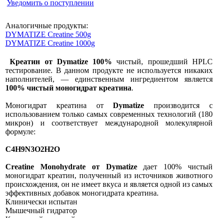
Уведомить о поступлении
Аналогичные продукты:
DYMATIZE Creatine 500g
DYMATIZE Creatine 1000g
Креатин от Dymatize 100%
чистый, прошедший HPLC
тестирование. В данном продукте не используется никаких
наполнителей, — единственным ингредиентом является
100% чистый моногидрат креатина
.
Моногидрат креатина от
Dymatize
производится с
использованием только самых современных технологий (180
микрон) и соответствует международной молекулярной
формуле:
C4H9N3O2H2O
Creatine Monohydrate от Dymatize
дает 100% чистый
моногидрат креатин, полученный из источников животного
происхождения, он не имеет вкуса и является одной из самых
эффективных добавок моногидрата креатина.
Клинически испытан
Мышечный гидратор